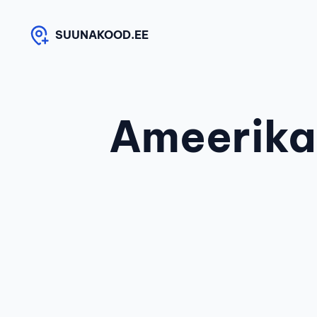
Skip
to
SUUNAKOOD.EE
content
Ameerika